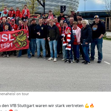
henaheisl on tour
n den VfB Stuttgart waren wir stark vertreten 💪🔥