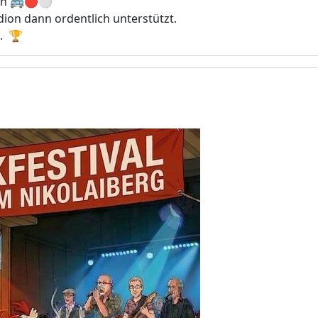
en 🚌🔴⚪️
dion dann ordentlich unterstützt.
t. 🏆