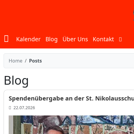
Zum Inhalt springen
Kalender
Blog
Über Uns
Kontakt
Home
Posts
Blog
Spendenübergabe an der St. Nikolausschul
22.07.2026