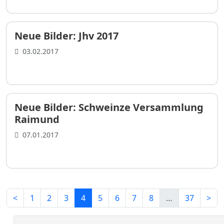
Neue Bilder: Jhv 2017
03.02.2017
Neue Bilder: Schweinze Versammlung
Raimund
07.01.2017
<
1
2
3
4
5
6
7
8
…
37
>