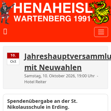
Zum Inhalt springen
Henaheisl e.V. - FC Bayern Fanc
Jahreshauptversamml
10.
Oct
mit Neuwahlen
Samstag, 10. Oktober 2026, 19:00 Uhr
-
Hotel Reiter
Spendenübergabe an der St.
Nikolausschule in Erding.